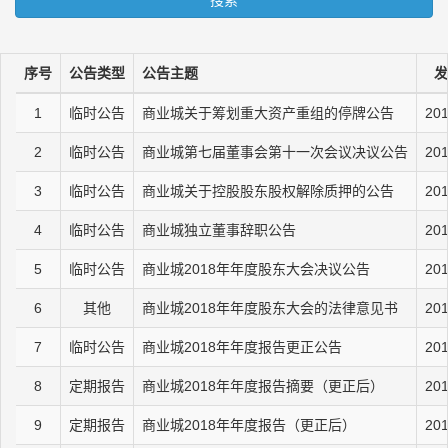
搜索
序号
公告类型
公告主题
发
1
临时公告
商业城关于筹划重大资产重组的停牌公告
201
2
临时公告
商业城第七届董事会第十一次会议决议公告
201
3
临时公告
商业城关于控股股东股权解除质押的公告
201
4
临时公告
商业城独立董事辞职公告
201
5
临时公告
商业城2018年年度股东大会决议公告
201
6
其他
商业城2018年年度股东大会的法律意见书
201
7
临时公告
商业城2018年年度报告更正公告
201
8
定期报告
商业城2018年年度报告摘要（更正后）
201
9
定期报告
商业城2018年年度报告（更正后）
201