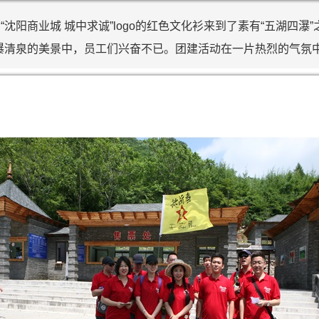
“沈阳商业城 城中求诚”logo的红色文化衫来到了素有“五湖四
瀑清泉的美景中，员工们兴奋不已。团建活动在一片热烈的气氛